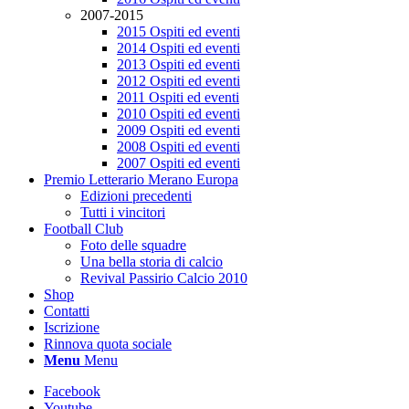
2007-2015
2015 Ospiti ed eventi
2014 Ospiti ed eventi
2013 Ospiti ed eventi
2012 Ospiti ed eventi
2011 Ospiti ed eventi
2010 Ospiti ed eventi
2009 Ospiti ed eventi
2008 Ospiti ed eventi
2007 Ospiti ed eventi
Premio Letterario Merano Europa
Edizioni precedenti
Tutti i vincitori
Football Club
Foto delle squadre
Una bella storia di calcio
Revival Passirio Calcio 2010
Shop
Contatti
Iscrizione
Rinnova quota sociale
Menu
Menu
Facebook
Youtube