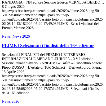
RANDAGIA – NN editore Sezione tedesca VERNESA BERBO…
8 Giugno 2026
https://passirio.it/wp-content/uploads/2026/04/plime-2026.png
501
501
passirioclubmerano
https://passirio.it/wp-
content/uploads/2025/01/passirio-logo.png
passirioclubmerano
2026-
06-08 14:45:18
2026-07-29 17:49:03
PLIME | Ecco i vincitori del
Premio Merano 2026
News
,
News 2026
PLIME | Selezionati i finalisti della 16^ edizione
Selezionati i FINALISTI del PREMIO LETTERARIO
INTERNAZIONALE MERANO-EUROPA - XVI edizione
Sezione italiana Saverio GANGEMI – Calùra – Rubbettino editore
Pippo RUSSO – L’estate di Totò Schillaci – DeriveApprodi Piera…
13 Aprile 2026
https://passirio.it/wp-content/uploads/2026/04/plime-2026.png
501
501
passirioclubmerano
https://passirio.it/wp-
content/uploads/2025/01/passirio-logo.png
passirioclubmerano
2026-
04-13 16:58:08
2026-07-29 17:37:14
PLIME | Selezionati i finalisti
della 16^ edizione
News 2026