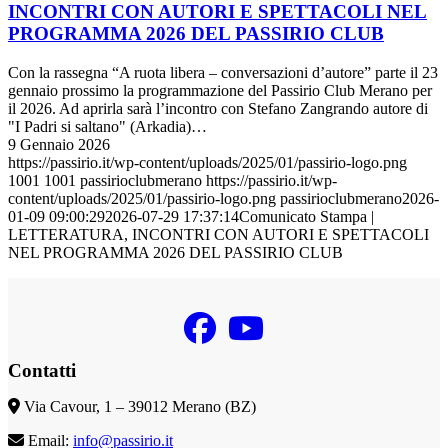
INCONTRI CON AUTORI E SPETTACOLI NEL
PROGRAMMA 2026 DEL PASSIRIO CLUB
Con la rassegna “A ruota libera – conversazioni d’autore” parte il 23
gennaio prossimo la programmazione del Passirio Club Merano per
il 2026. Ad aprirla sarà l’incontro con Stefano Zangrando autore di
"I Padri si saltano" (Arkadia)…
9 Gennaio 2026
https://passirio.it/wp-content/uploads/2025/01/passirio-logo.png
1001
1001
passirioclubmerano
https://passirio.it/wp-
content/uploads/2025/01/passirio-logo.png
passirioclubmerano
2026-
01-09 09:00:29
2026-07-29 17:37:14
Comunicato Stampa |
LETTERATURA, INCONTRI CON AUTORI E SPETTACOLI
NEL PROGRAMMA 2026 DEL PASSIRIO CLUB
Contatti
Via Cavour, 1 – 39012 Merano (BZ)
Email:
info@passirio.it