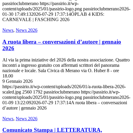
passirioclubmerano
https://passirio.it/wp-
content/uploads/2025/01/passirio-logo.png
passirioclubmerano
2026-
01-30 17:49:13
2026-07-29 17:37:14
ÓPLAB 4 KIDS:
CARNEVALE | FASCHING 2026
News
,
News 2026
A ruota libera – conversazioni d’autore | gennaio
2026
Al via la prima iniziative del 2026 della nostra associazione. Quattro
incontri a ingresso gratuito con affermati scrittori del panorama
nazionale e locale. Sala Civica di Merano via O. Huber 8 - ore
18.00
9 Gennaio 2026
https://passirio.it/wp-content/uploads/2026/01/a-ruota-libera-2026-
scaled.jpg
2560
1792
passirioclubmerano
https://passirio.it/wp-
content/uploads/2025/01/passirio-logo.png
passirioclubmerano
2026-
01-09 13:22:09
2026-07-29 17:37:14
A ruota libera – conversazioni
d’autore | gennaio 2026
News
,
News 2026
Comunicato Stampa | LETTERATURA,