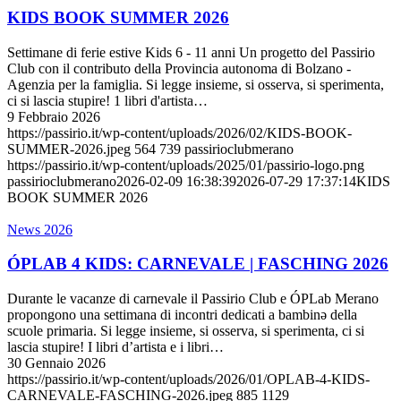
KIDS BOOK SUMMER 2026
Settimane di ferie estive Kids 6 - 11 anni Un progetto del Passirio
Club con il contributo della Provincia autonoma di Bolzano -
Agenzia per la famiglia. Si legge insieme, si osserva, si sperimenta,
ci si lascia stupire! 1 libri d'artista…
9 Febbraio 2026
https://passirio.it/wp-content/uploads/2026/02/KIDS-BOOK-
SUMMER-2026.jpeg
564
739
passirioclubmerano
https://passirio.it/wp-content/uploads/2025/01/passirio-logo.png
passirioclubmerano
2026-02-09 16:38:39
2026-07-29 17:37:14
KIDS
BOOK SUMMER 2026
News 2026
ÓPLAB 4 KIDS: CARNEVALE | FASCHING 2026
Durante le vacanze di carnevale il Passirio Club e ÓPLab Merano
propongono una settimana di incontri dedicati a bambinə della
scuole primaria. Si legge insieme, si osserva, si sperimenta, ci si
lascia stupire! I libri d’artista e i libri…
30 Gennaio 2026
https://passirio.it/wp-content/uploads/2026/01/OPLAB-4-KIDS-
CARNEVALE-FASCHING-2026.jpeg
885
1129