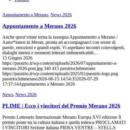
Appuntamento a Merano
,
News 2026
Appuntamento a Merano 2026
Anche quest’estate torna la rassegna Appuntamento a Merano /
Autor*innen in Meran, pronta ad accompagnarci con serate di
parole, emozioni e grandi ospiti. Vi aspettano incontri coinvolgenti,
dialoghi intensi e momenti letterari indimenticabili…
15 Giugno 2026
https://passirio.it/wp-content/uploads/2026/07/appuntamento-a-
merano-2026-post.jpg
340
415
passirioclubmerano
https://passirio.it/wp-content/uploads/2025/01/passirio-logo.png
passirioclubmerano
2026-06-15 14:54:35
2026-07-29
17:37:14
Appuntamento a Merano 2026
News
,
News 2026
PLIME | Ecco i vincitori del Premio Merano 2026
Premio Letterario Internazionale Merano Europa XVI edizione Il
premio ponte tra la cultura italiana e quella tedesca PROCLAMATI
I VINCITORI Sezione italiana PIERA VENTRE – STELLA