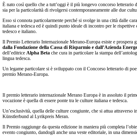
È nato così quello che a tutt’oggi è il più longevo concorso letterari
sia per la particolarità di rivolgersi contemporaneamente alle due cultu
Esso si connota particolarmente perché si svolge in una città dalle caratt
italiana e tedesca ed è quindi punto ideale di incontro per le rispetti
tedesco e italiano.
Il Premio Letterario Internazionale Merano-Europa esiste e prospera 
dalla Fondazione della Cassa di Risparmio e dall’Azienda Energet
dell’editrice
Alpha Beta
che cura in particolare la stampa dell’antolog
lingua tedesca.
Un legame particolare si è sviluppato con il Concorso letterario di po
premio Merano-Europa.
Il premio letterario internazionale Merano Europa è in assoluto il primo
vocazione è quella di essere ponte tra le culture italiana e tedesca.
Un’esclusività, quella delle culture congiunte, che si attua attraverso i
Künstlerbund al Lyrikpreis Meran.
Il Premio raggiunge da questa edizione in maniera più completa l’obietti
evento congiunto, dandogli anche una veste editoriale, in una dimensio