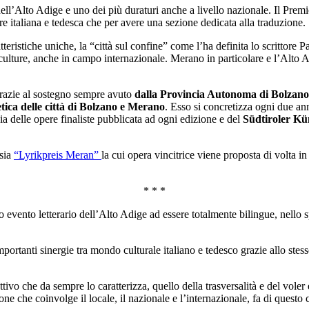
o dell’Alto Adige e uno dei più duraturi anche a livello nazionale. Il Pr
re italiana e tedesca che per avere una sezione dedicata alla traduzione.
eristiche uniche, la “città sul confine” come l’ha definita lo scrittore Pa
ve culture, anche in campo internazionale. Merano in particolare e l’Alto
grazie al sostegno sempre avuto
dalla Provincia Autonoma di Bolzano
ica delle città di Bolzano e Merano
. Esso si concretizza ogni due an
ia delle opere finaliste pubblicata ad ogni edizione e del
Südtiroler Kü
esia
“Lyrikpreis Meran”
la cui opera vincitrice viene proposta di volta in
* * *
 evento letterario dell’Alto Adige ad essere totalmente bilingue, nello sp
mportanti sinergie tra mondo culturale italiano e tedesco grazie allo stes
vo che da sempre lo caratterizza, quello della trasversalità e del voler e
ne che coinvolge il locale, il nazionale e l’internazionale, fa di quest