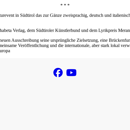
* * *
raturevent in Südtirol das zur Gänze zweisprachig, deutsch und italieni
habeta Verlag, dem Südtiroler Künstlerbund und dem Lyrikpreis Meran
r neuen Ausschreibung seine ursprüngliche Zielsetzung, eine Brückenf
nsame Veröffentlichung und die internationale, aber stark lokal verwu