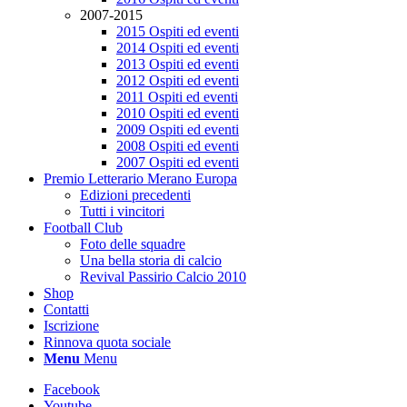
2007-2015
2015 Ospiti ed eventi
2014 Ospiti ed eventi
2013 Ospiti ed eventi
2012 Ospiti ed eventi
2011 Ospiti ed eventi
2010 Ospiti ed eventi
2009 Ospiti ed eventi
2008 Ospiti ed eventi
2007 Ospiti ed eventi
Premio Letterario Merano Europa
Edizioni precedenti
Tutti i vincitori
Football Club
Foto delle squadre
Una bella storia di calcio
Revival Passirio Calcio 2010
Shop
Contatti
Iscrizione
Rinnova quota sociale
Menu
Menu
Facebook
Youtube