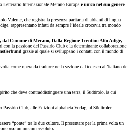
emio Letterario Internazionale Merano Europa
è unico nel suo genere
olo Valente, che registra la presenza paritaria di abitanti di lingua
 Adige, rappresentano infatti da sempre l’ideale crocevia tra mondo
, dal Comune di Merano, Dalla Regione Trentino Alto Adige,
ni con la passione del Passirio Club e la determinante collaborazione
nstlerbund
grazie al quale si sviluppano i contatti con il mondo di
 volta come opera da tradurre nella sezione dal tedesco all’italiano del
irito che deve contraddistinguere una terra, il Sudtirolo, la cui
so Passirio Club, alle Edizioni alphabeta Verlag, al Südtiroler
ssere “ponte” tra le due culture. Il presentare per la prima volta un
o concorso un unicum assoluto.